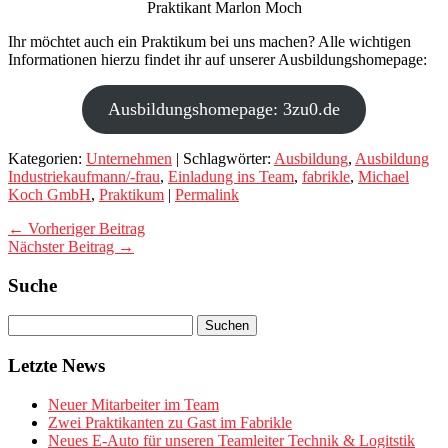
Praktikant Marlon Moch
Ihr möchtet auch ein Praktikum bei uns machen? Alle wichtigen
Informationen hierzu findet ihr auf unserer Ausbildungshomepage:
Ausbildungshomepage: 3zu0.de
Kategorien:
Unternehmen
| Schlagwörter:
Ausbildung
,
Ausbildung
Industriekaufmann/-frau
,
Einladung ins Team
,
fabrikle
,
Michael
Koch GmbH
,
Praktikum
|
Permalink
← Vorheriger Beitrag
Nächster Beitrag →
Suche
Letzte News
Neuer Mitarbeiter im Team
Zwei Praktikanten zu Gast im Fabrikle
Neues E-Auto für unseren Teamleiter Technik & Logitstik