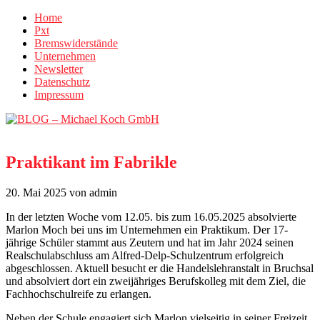
Home
Pxt
Bremswiderstände
Unternehmen
Newsletter
Datenschutz
Impressum
Praktikant im Fabrikle
20. Mai 2025
von admin
In der letzten Woche vom 12.05. bis zum 16.05.2025 absolvierte
Marlon Moch bei uns im Unternehmen ein Praktikum. Der 17-
jährige Schüler stammt aus Zeutern und hat im Jahr 2024 seinen
Realschulabschluss am Alfred-Delp-Schulzentrum erfolgreich
abgeschlossen. Aktuell besucht er die Handelslehranstalt in Bruchsal
und absolviert dort ein zweijähriges Berufskolleg mit dem Ziel, die
Fachhochschulreife zu erlangen.
Neben der Schule engagiert sich Marlon vielseitig in seiner Freizeit.