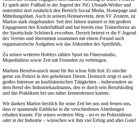
Er spielt aktiv Fußball in der Jugend der JSG Ubstadt-Weiher und
unterstützt dort zusätzlich den Bereich Social Media, Homepage und
Mitteilungsblatt. Auch in seinem Heimatverein, dem SV Zeutern, ist
Marlon stark eingebunden: Seit drei Jahren trainiert er mit großem
Engagement den Kinderfußball und hat bereits eine Trainerlizenz an
der Sportschule Schöneck erworben. Derzeit betreut er die F-Jugend
des Vereins und übernimmt zusammen mit einem Freund auch
organisatorische Aufgaben wie das Abkreiden des Spielfelds.
Zu seinen weiteren Hobbys zählen Sport im Fitnessstudio,
Mopedfahren sowie Zeit mit Freunden zu verbringen.
Marlons Berufswunsch stand für ihn schon früh fest: Er möchte
gerne zur Polizei in den gehobenen Dienst. Dennoch zeigt er auch
großes Interesse an kaufmännischen Tätigkeiten – insbesondere an
dem Beruf des Industriekaufmanns, den er durch sein Berufskolleg
und das Praktikum bei uns näher kennenlernen konnte.
Wir danken Marlon herzlich für seine Zeit bei uns und freuen uns,
dass er spannende Einblicke in die verschiedenen Abteilungen
erhalten konnte. Für seinen weiteren Weg – sei es im Polizeidienst
oder in der Industrie – wünschen wir ihm viel Erfolg und alles Gute!