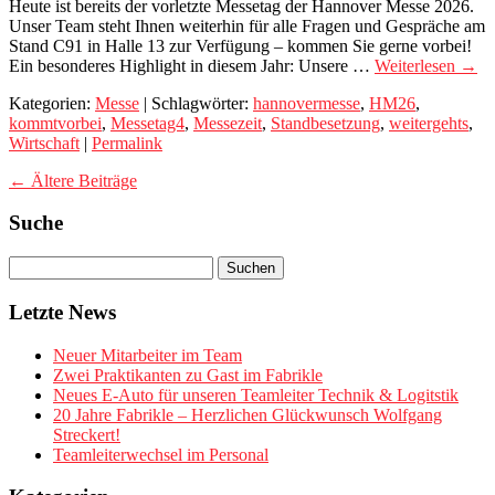
Heute ist bereits der vorletzte Messetag der Hannover Messe 2026.
Messetag
Unser Team steht Ihnen weiterhin für alle Fragen und Gespräche am
4
Stand C91 in Halle 13 zur Verfügung – kommen Sie gerne vorbei!
Ein besonderes Highlight in diesem Jahr: Unsere …
Weiterlesen
→
Kategorien:
Messe
| Schlagwörter:
hannovermesse
,
HM26
,
kommtvorbei
,
Messetag4
,
Messezeit
,
Standbesetzung
,
weitergehts
,
Wirtschaft
|
Permalink
←
Ältere Beiträge
Suche
Letzte News
Neuer Mitarbeiter im Team
Zwei Praktikanten zu Gast im Fabrikle
Neues E-Auto für unseren Teamleiter Technik & Logitstik
20 Jahre Fabrikle – Herzlichen Glückwunsch Wolfgang
Streckert!
Teamleiterwechsel im Personal