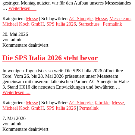
gestrigen Montag nutzten wir für den Aufbau unseres Messestandes
…
Weiterlesen
→
Kategorien:
Messe
| Schlagwörter:
AC Sinergie
,
Messe
,
Messeteam
,
Michael Koch GmbH
,
SPS Italia 2026
,
Startschuss
|
Permalink
20. Mai 2026
von admin
für
Kommentare deaktiviert
Die
SPS
Die SPS Italia 2026 steht bevor
Italia
2026
In wenigen Tagen ist es so weit: Die SPS Italia 2026 öffnet ihre
steht
Tore! Vom 26. bis 28. Mai 2026 präsentiert unser Messeteam
bevor
gemeinsam mit unserem italienischen Partner AC Sinergie in Halle
3, Stand H016 die neuesten Entwicklungen und bewährten …
Weiterlesen
→
Kategorien:
Messe
| Schlagwörter:
AC Sinergie
,
fabrikle
,
Messe
,
Michael Koch GmbH
,
SPS Italia 2026
|
Permalink
7. Mai 2026
von admin
für
Kommentare deaktiviert
SPS