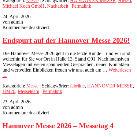
Kategorien:
Messe
| Schlagwörter:
HANNOVER MESSE
,
HM26
,
Michael Koch GmbH
,
Nacharbeit
|
Permalink
24. April 2026
von admin
für
Kommentare deaktiviert
Endspurt
auf
Endspurt auf der Hannover Messe 2026!
der
Hannover
Die Hannover Messe 2026 geht in die letzte Runde – und wir sind
Messe
weiterhin für Sie vor Ort in Halle 13, Stand C91. Nach intensiven
2026!
Messetagen mit vielen spannenden Gesprächen, neuen Kontakten
und wertvollen Einblicken freuen wir uns, auch am …
Weiterlesen
→
Kategorien:
Messe
| Schlagwörter:
fabrikle
,
HANNOVER MESSE
,
HM26
,
Messeteam
|
Permalink
23. April 2026
von admin
für
Kommentare deaktiviert
Hannover
Messe
Hannover Messe 2026 – Messetag 4
2026
–