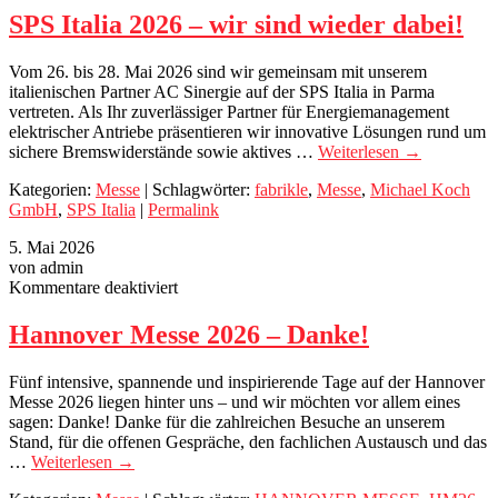
Italia
SPS Italia 2026 – wir sind wieder dabei!
2026
–
Vom 26. bis 28. Mai 2026 sind wir gemeinsam mit unserem
wir
italienischen Partner AC Sinergie auf der SPS Italia in Parma
sind
vertreten. Als Ihr zuverlässiger Partner für Energiemanagement
wieder
elektrischer Antriebe präsentieren wir innovative Lösungen rund um
dabei!
sichere Bremswiderstände sowie aktives …
Weiterlesen
→
Kategorien:
Messe
| Schlagwörter:
fabrikle
,
Messe
,
Michael Koch
GmbH
,
SPS Italia
|
Permalink
5. Mai 2026
von admin
für
Kommentare deaktiviert
Hannover
Messe
Hannover Messe 2026 – Danke!
2026
–
Fünf intensive, spannende und inspirierende Tage auf der Hannover
Danke!
Messe 2026 liegen hinter uns – und wir möchten vor allem eines
sagen: Danke! Danke für die zahlreichen Besuche an unserem
Stand, für die offenen Gespräche, den fachlichen Austausch und das
…
Weiterlesen
→