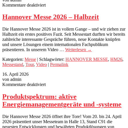
für
Kommentare deaktiviert
Hannover
Messe
Hannover Messe 2026 – Halbzeit
2026
–
Die Hannover Messe 2026 ist in vollem Gange – und wir ziehen zur
Halbzeit
Halbzeit ein erstes positives Fazit. Seit Messestart durften wir bereits
zahlreiche interessante Gespräche führen, neue Kontakte knüpfen
und unsere Lösungen einem internationalen Fachpublikum
präsentieren. In unserem Video …
Weiterlesen
→
Kategorien:
Messe
| Schlagwörter:
HANNOVER MESSE
,
HM26
,
Messestand
,
Tour
,
Video
|
Permalink
16. April 2026
von admin
für
Kommentare deaktiviert
Produktspektrum:
aktive
Produktspektrum: aktive
Energiemanagementgeräte
Energiemanagementgeräte und -systeme
und
-
systeme
Die Hannover Messe 2026 öffnet ihre Tore! Vom 20. bis 24. April
2026 präsentiert unser Messeteam in Halle 13, Stand C91 die
neuesten Entwicklungen und bewährten Produktlösungen von