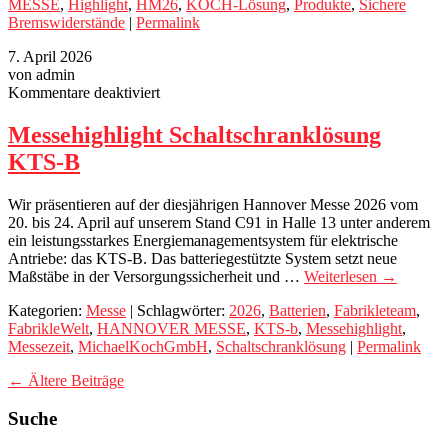
MESSE
,
Highlight
,
HM26
,
KOCH-Lösung
,
Produkte
,
Sichere
Bremswiderstände
|
Permalink
7. April 2026
von admin
für
Kommentare deaktiviert
Messehighlight
Schaltschranklösung
Messehighlight Schaltschranklösung
KTS-
KTS-B
B
Wir präsentieren auf der diesjährigen Hannover Messe 2026 vom
20. bis 24. April auf unserem Stand C91 in Halle 13 unter anderem
ein leistungsstarkes Energiemanagementsystem für elektrische
Antriebe: das KTS-B. Das batteriegestützte System setzt neue
Maßstäbe in der Versorgungssicherheit und …
Weiterlesen
→
Kategorien:
Messe
| Schlagwörter:
2026
,
Batterien
,
Fabrikleteam
,
FabrikleWelt
,
HANNOVER MESSE
,
KTS-b
,
Messehighlight
,
Messezeit
,
MichaelKochGmbH
,
Schaltschranklösung
|
Permalink
←
Ältere Beiträge
Suche