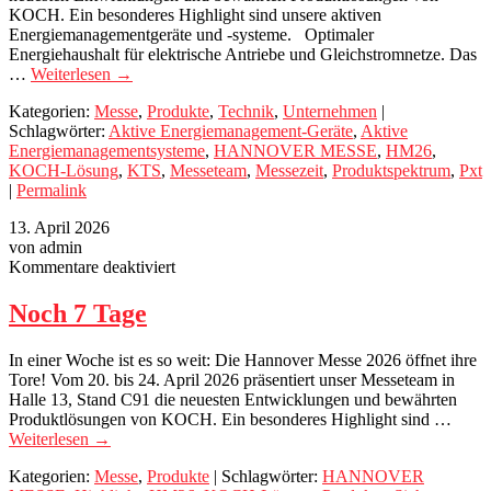
KOCH. Ein besonderes Highlight sind unsere aktiven
Energiemanagementgeräte und -systeme. Optimaler
Energiehaushalt für elektrische Antriebe und Gleichstromnetze. Das
…
Weiterlesen
→
Kategorien:
Messe
,
Produkte
,
Technik
,
Unternehmen
|
Schlagwörter:
Aktive Energiemanagement-Geräte
,
Aktive
Energiemanagementsysteme
,
HANNOVER MESSE
,
HM26
,
KOCH-Lösung
,
KTS
,
Messeteam
,
Messezeit
,
Produktspektrum
,
Pxt
|
Permalink
13. April 2026
von admin
für
Kommentare deaktiviert
Noch
7
Noch 7 Tage
Tage
In einer Woche ist es so weit: Die Hannover Messe 2026 öffnet ihre
Tore! Vom 20. bis 24. April 2026 präsentiert unser Messeteam in
Halle 13, Stand C91 die neuesten Entwicklungen und bewährten
Produktlösungen von KOCH. Ein besonderes Highlight sind …
Weiterlesen
→
Kategorien:
Messe
,
Produkte
| Schlagwörter:
HANNOVER