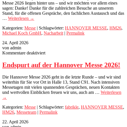
Messe 2026 liegen hinter uns – und wir möchten vor allem eines
sagen: Danke! Danke für die zahlreichen Besuche an unserem
Stand, für die offenen Gespräche, den fachlichen Austausch und das
…
Weiterlesen
→
Kategorien:
Messe
| Schlagwörter:
HANNOVER MESSE
,
HM26
,
Michael Koch GmbH
,
Nacharbeit
|
Permalink
24. April 2026
von admin
für
Kommentare deaktiviert
Endspurt
auf
Endspurt auf der Hannover Messe 2026!
der
Hannover
Die Hannover Messe 2026 geht in die letzte Runde – und wir sind
Messe
weiterhin für Sie vor Ort in Halle 13, Stand C91. Nach intensiven
2026!
Messetagen mit vielen spannenden Gesprächen, neuen Kontakten
und wertvollen Einblicken freuen wir uns, auch am …
Weiterlesen
→
Kategorien:
Messe
| Schlagwörter:
fabrikle
,
HANNOVER MESSE
,
HM26
,
Messeteam
|
Permalink
22. April 2026
von admin