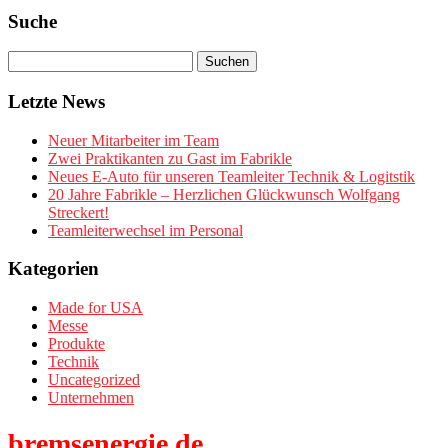
Suche
Letzte News
Neuer Mitarbeiter im Team
Zwei Praktikanten zu Gast im Fabrikle
Neues E-Auto für unseren Teamleiter Technik & Logitstik
20 Jahre Fabrikle – Herzlichen Glückwunsch Wolfgang
Streckert!
Teamleiterwechsel im Personal
Kategorien
Made for USA
Messe
Produkte
Technik
Uncategorized
Unternehmen
bremsenergie.de