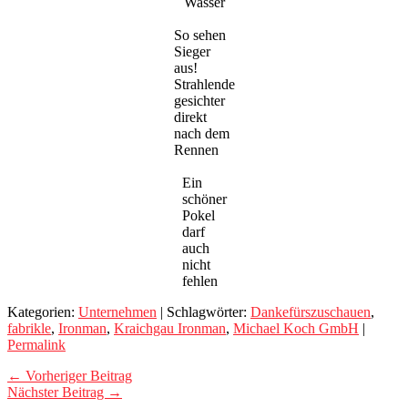
Wasser
So sehen
Sieger
aus!
Strahlende
gesichter
direkt
nach dem
Rennen
Ein
schöner
Pokel
darf
auch
nicht
fehlen
Kategorien:
Unternehmen
| Schlagwörter:
Dankefürszuschauen
,
fabrikle
,
Ironman
,
Kraichgau Ironman
,
Michael Koch GmbH
|
Permalink
← Vorheriger Beitrag
Nächster Beitrag →