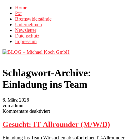
Home
Pxt
Bremswiderstände
Unternehmen
Newsletter
Datenschutz
Impressum
Schlagwort-Archive:
Einladung ins Team
6. März 2026
von admin
für
Kommentare deaktiviert
Gesucht:
IT-
Gesucht: IT-Allrounder (M/W/D)
Allrounder
(M/W/D)
Einladung ins Team Wir suchen ab sofort einen IT-Allrounder