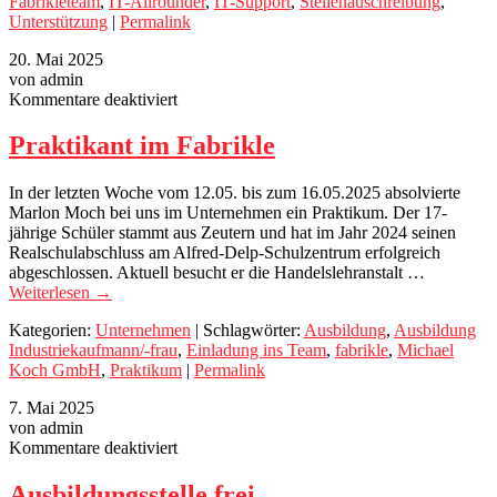
Fabrikleteam
,
IT-Allrounder
,
IT-Support
,
Stellenauschreibung
,
Unterstützung
|
Permalink
20. Mai 2025
von admin
für
Kommentare deaktiviert
Praktikant
im
Praktikant im Fabrikle
Fabrikle
In der letzten Woche vom 12.05. bis zum 16.05.2025 absolvierte
Marlon Moch bei uns im Unternehmen ein Praktikum. Der 17-
jährige Schüler stammt aus Zeutern und hat im Jahr 2024 seinen
Realschulabschluss am Alfred-Delp-Schulzentrum erfolgreich
abgeschlossen. Aktuell besucht er die Handelslehranstalt …
Weiterlesen
→
Kategorien:
Unternehmen
| Schlagwörter:
Ausbildung
,
Ausbildung
Industriekaufmann/-frau
,
Einladung ins Team
,
fabrikle
,
Michael
Koch GmbH
,
Praktikum
|
Permalink
7. Mai 2025
von admin
für
Kommentare deaktiviert
Ausbildungsstelle
frei
Ausbildungsstelle frei