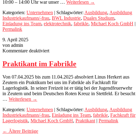
10:00 – 14:00 Uhr war unser …
Weiterlesen
→
Kategorien:
Unternehmen
| Schlagwörter:
Ausbildung
,
Ausbildung
Industriekaufmann/-frau
,
BWL Industrie
,
Duales Studium
,
Einladung ins Team
,
elektrotechnik
,
fabrikle
,
Michael Koch GmbH
|
Permalink
9. April 2025
von admin
für
Kommentare deaktiviert
Praktikant
im
Praktikant im Fabrikle
Fabrikle
Von 07.04.2025 bis zum 11.04.2025 absolviert Linus Herkert aus
Zeutern ein Praktikum bei uns im Fabrikle als Fachkraft für
Lagerlogistik. In seiner Freizeit ist er tätig bei der Jugendfeuerwehr
in Zeutern und beim Deutschen Roten Kreuz in Stettfeld. Er besucht
…
Weiterlesen
→
Kategorien:
Unternehmen
| Schlagwörter:
Ausbildung
,
Ausbildung
Industriekaufmann/-frau
,
Einladung ins Team
,
fabrikle
,
Fachkraft für
Lagerlogistik
,
Michael Koch GmbH
,
Praktikant
|
Permalink
←
Ältere Beiträge