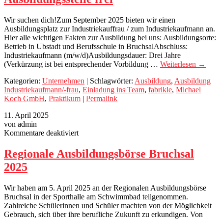
Wir suchen dich!Zum September 2025 bieten wir einen
Ausbildungsplatz zur Industriekauffrau / zum Industriekaufmann an.
Hier alle wichtigen Fakten zur Ausbildung bei uns: Ausbildungsorte:
Betrieb in Ubstadt und Berufsschule in BruchsalAbschluss:
Industriekaufmann (m/w/d)Ausbildungsdauer: Drei Jahre
(Verkürzung ist bei entsprechender Vorbildung …
Weiterlesen
→
Kategorien:
Unternehmen
| Schlagwörter:
Ausbildung
,
Ausbildung
Industriekaufmann/-frau
,
Einladung ins Team
,
fabrikle
,
Michael
Koch GmbH
,
Praktikum
|
Permalink
11. April 2025
von admin
für
Kommentare deaktiviert
Regionale
Ausbildungsbörse
Regionale Ausbildungsbörse Bruchsal
Bruchsal
2025
2025
Wir haben am 5. April 2025 an der Regionalen Ausbildungsbörse
Bruchsal in der Sporthalle am Schwimmbad teilgenommen.
Zahlreiche Schülerinnen und Schüler machten von der Möglichkeit
Gebrauch, sich über ihre berufliche Zukunft zu erkundigen. Von