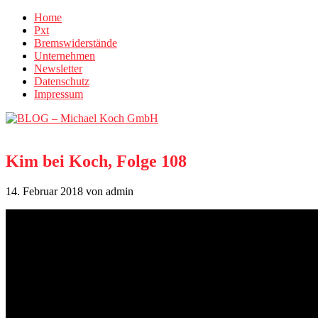
Home
Pxt
Bremswiderstände
Unternehmen
Newsletter
Datenschutz
Impressum
Kim bei Koch, Folge 108
14. Februar 2018
von admin