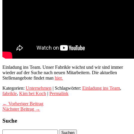
Einladung ins Team. Unser Fabrikle wächst und wir sind immer
wieder auf der Suche nach neuen Mitarbeitern. Die aktuellen
Stellenangebote findet man
hier.
Kategorien:
Unternehmen
| Schlagwörter:
Einladung ins Team
,
fabrikle
,
Kim bei Koch
|
Permalink
← Vorheriger Beitrag
Nächster Beitrag →
Suche