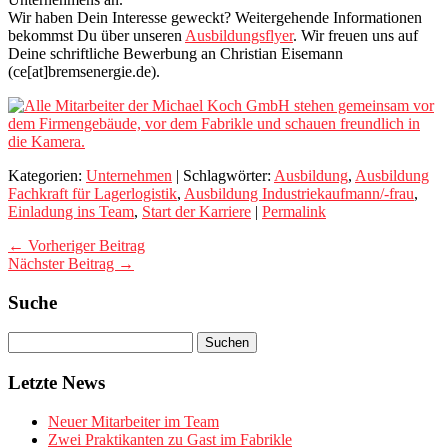
Wir haben Dein Interesse geweckt? Weitergehende Informationen
bekommst Du über unseren
Ausbildungsflyer
. Wir freuen uns auf
Deine schriftliche Bewerbung an Christian Eisemann
(ce[at]bremsenergie.de).
Kategorien:
Unternehmen
| Schlagwörter:
Ausbildung
,
Ausbildung
Fachkraft für Lagerlogistik
,
Ausbildung Industriekaufmann/-frau
,
Einladung ins Team
,
Start der Karriere
|
Permalink
← Vorheriger Beitrag
Nächster Beitrag →
Suche
Letzte News
Neuer Mitarbeiter im Team
Zwei Praktikanten zu Gast im Fabrikle