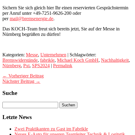
Sichern Sie sich gleich hier Ihr einen reservierten Gesprächstermin
per Anruf unter +49-7251-9626-200 oder
per
mail@bremsenergie.de
.
Das KOCH-Team freut sich bereits jetzt, Sie auf der Messe in
Nürnberg begrüßen zu dürfen!
Kategorien:
Messe
,
Unternehmen
| Schlagwörter:
Bremswiderstände
,
fabrikle
,
Michael Koch GmbH
,
Nachhaltigkeit
,
Nürnberg
,
Pxt
,
SPS2024
|
Permalink
← Vorheriger Beitrag
Nächster Beitrag →
Suche
Letzte News
Zwei Praktikanten zu Gast im Fabrikle
Neues E-Auto für unseren Teamleiter Technik & Logitstik