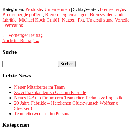
Kategorien:
Produkte
,
Unternehmen
| Schlagwörter:
bremsenergie
,
Bremsenergie puffern
,
Bremsenergiemanagen
,
Bremswiderstände
,
fabrikle
,
Michael Koch GmbH
,
Nutzen
,
Pxt
,
Unterstützung
,
Vorteile
|
Permalink
← Vorheriger Beitrag
Nächster Beitrag →
Suche
Letzte News
Neuer Mitarbeiter im Team
Zwei Praktikanten zu Gast im Fabrikle
Neues E-Auto für unseren Teamleiter Technik & Logitstik
20 Jahre Fabrikle – Herzlichen Glückwunsch Wolfgang
Streckert!
Teamleiterwechsel im Personal
Kategorien