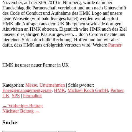
November, auf der SPS 2019 in Nürnberg, wurde dann per
Handschlag die Partnerschaft vereinbart und nun nach Unterschrift
des Code of Conduct und Aufnahme des HMK Logo auf unsere
neue Webseite (wird bald live geschaltet) werden wir ab sofort
HMK alle Anfragen aus dem UK übergeben sowie alle dortigen
Aktivitäten an HMK abtreten. Eigentlich wäre HMK auch das Ziel
unserer diesjährigen Klausur gewesen… doch Corona machte uns
hier einen Strich durch die Rechnung. Hoffen und tun wir alles
dafür, dass HMK uns erfolgreich vertreten wird. Weitere
Partner
:
HMK ist unser neuer Partner in UK
Kategorien:
Messe
,
Unternehmen
| Schlagwörter:
Energiemanagementgeräte
,
HMK
,
Michael Koch GmbH
,
Partner
UK
,
SPS
|
Permalink
← Vorheriger Beitrag
Nächster Beitrag →
Suche