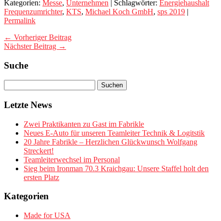
Kategorien:
Messe
,
Unternehmen
| Schlagwörter:
Energiehaushalt
Frequenzumrichter
,
KTS
,
Michael Koch GmbH
,
sps 2019
|
Permalink
← Vorheriger Beitrag
Nächster Beitrag →
Suche
Letzte News
Zwei Praktikanten zu Gast im Fabrikle
Neues E-Auto für unseren Teamleiter Technik & Logitstik
20 Jahre Fabrikle – Herzlichen Glückwunsch Wolfgang
Streckert!
Teamleiterwechsel im Personal
Sieg beim Ironman 70.3 Kraichgau: Unsere Staffel holt den
ersten Platz
Kategorien
Made for USA