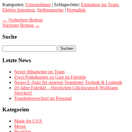
Kategorien:
Unternehmen
| Schlagwörter:
Einladung ins Team
,
Elektro Ingenieur
,
Stellenanzeige
|
Permalink
← Vorheriger Beitrag
Nächster Beitrag →
Suche
Letzte News
Neuer Mitarbeiter im Team
Zwei Praktikanten zu Gast im Fabrikle
Neues E-Auto für unseren Teamleiter Technik & Logitstik
20 Jahre Fabrikle – Herzlichen Glückwunsch Wolfgang
Streckert!
Teamleiterwechsel im Personal
Kategorien
Made for USA
Messe
Produkte