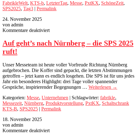
FabrikleWelt
,
KTS-b
,
LetzterTag
,
Messe
,
PxtKX
,
SchöneZeit
,
SPS2025
,
Tag3
|
Permalink
24. November 2025
von admin
für
Kommentare deaktiviert
Auf
geht’s
Auf geht’s nach Nürnberg – die SPS 2025
nach
ruft!
Nürnberg
–
die
Unser Messeteam ist heute voller Vorfreude Richtung Nürnberg
SPS
aufgebrochen. Die Koffer sind gepackt, die letzten Abstimmungen
2025
getroffen – jetzt kann es endlich losgehen. Die SPS ist für uns jedes
ruft!
Jahr ein besonderes Highlight: drei Tage voller spannender
Gespräche, inspirierender Begegnungen …
Weiterlesen
→
Kategorien:
Messe
,
Unternehmen
| Schlagwörter:
fabrikle
,
Messezeit
,
Nürnberg
,
Produktvorstellung
,
PxtKX
,
Schaltschrank
KTS-B
,
SPS2025
|
Permalink
18. November 2025
von admin
für
Kommentare deaktiviert
PxtKX: