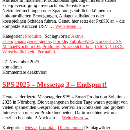
Antriebe In modernen Produktionsumgebungen ist eine stabile
Energieversorgung unverzichtbar. Bereits kurze
Netzunterbrechungen oder Spannungseinbrüche können zu
unkontrollierten Bewegungen, Anlagenstillständen oder
kostspieligen Schäden führen. Genau hier setzt der PxtKX an – die
kompakte Kurzzeit-USV …
Weiterlesen
→
Kategorien:
Produkte
| Schlagwörter:
Aktive
Energiemanagementgeräte
,
fabrikle
,
FabrikleWelt
,
Kurzzeit-USV
,
MichaelKochGmbH
,
Produkte
,
Prozesssicherheit
,
PxtCX
,
PxtKX
,
Wirtschaftlichkeit
|
Permalink
27. November 2025
von admin
für
Kommentare deaktiviert
SPS
2025
SPS 2025 – Messetag 3 – Endspurt!
–
Messetag
Heute ist der letzte Messetag der SPS – Smart Production Solutions
3
2025 in Nürnberg. Die vergangenen beiden Tage waren geprägt von
–
vielen spannenden Gesprächen, wertvollen Kontakten und großem
Endspurt!
Interesse an unseren Produktneuheiten. Dafür möchten wir uns
herzlich bedanken! Auch am …
Weiterlesen
→
Kategorien:
Messe
,
Produkte
,
Unternehmen
| Schlagwörter: