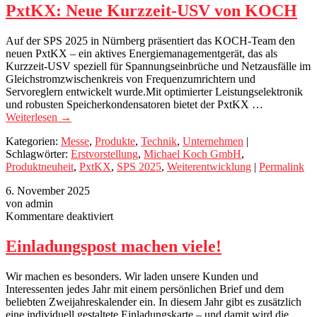
Neue
PxtKX: Neue Kurzzeit-USV von KOCH
Kurzzeit-
USV
Auf der SPS 2025 in Nürnberg präsentiert das KOCH-Team den
von
neuen PxtKX – ein aktives Energiemanagementgerät, das als
KOCH
Kurzzeit-USV speziell für Spannungseinbrüche und Netzausfälle im
Gleichstromzwischenkreis von Frequenzumrichtern und
Servoreglern entwickelt wurde.Mit optimierter Leistungselektronik
und robusten Speicherkondensatoren bietet der PxtKX …
Weiterlesen
→
Kategorien:
Messe
,
Produkte
,
Technik
,
Unternehmen
|
Schlagwörter:
Erstvorstellung
,
Michael Koch GmbH
,
Produktneuheit
,
PxtKX
,
SPS 2025
,
Weiterentwicklung
|
Permalink
6. November 2025
von admin
für
Kommentare deaktiviert
Einladungspost
machen
Einladungspost machen viele!
viele!
Wir machen es besonders. Wir laden unsere Kunden und
Interessenten jedes Jahr mit einem persönlichen Brief und dem
beliebten Zweijahreskalender ein. In diesem Jahr gibt es zusätzlich
eine individuell gestaltete Einladungskarte – und damit wird die