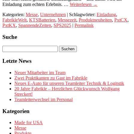
Einladung zum echten Erlebnis. …
Weiterlesen
→
Kategorien:
Messe
,
Unternehmen
| Schlagwörter:
Einladung
,
FabrikleWelt
,
KTSBatterien
,
Messezeit
,
Produktneuheiten
,
PxtCX
,
PxtKX
,
SpannendeZeiten
,
SPS2025
|
Permalink
Suche
Letzte News
Neuer Mitarbeiter im Team
Zwei Praktikanten zu Gast im Fabrikle
Neues E-Auto für unseren Teamleiter Technik & Logitstik
20 Jahre Fabrikle – Herzlichen Glückwunsch Wolfgang
Streckert!
Teamleiterwechsel im Personal
Kategorien
Made for USA
Messe
Produkte