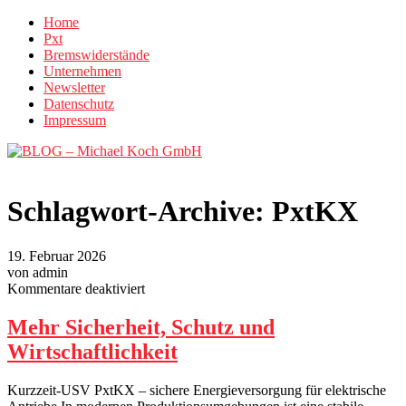
Home
Pxt
Bremswiderstände
Unternehmen
Newsletter
Datenschutz
Impressum
Schlagwort-Archive:
PxtKX
19. Februar 2026
von admin
für
Kommentare deaktiviert
Mehr
Sicherheit,
Mehr Sicherheit, Schutz und
Schutz
Wirtschaftlichkeit
und
Wirtschaftlichkeit
Kurzzeit-USV PxtKX – sichere Energieversorgung für elektrische