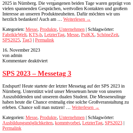
2025 in Nürnberg. Die vergangenen beiden Tage waren geprägt von
–
vielen spannenden Gesprächen, wertvollen Kontakten und großem
Endspurt!
Interesse an unseren Produktneuheiten. Dafür möchten wir uns
herzlich bedanken! Auch am …
Weiterlesen
→
Kategorien:
Messe
,
Produkte
,
Unternehmen
| Schlagwörter:
FabrikleWelt
,
KTS-b
,
LetzterTag
,
Messe
,
PxtKX
,
SchöneZeit
,
SPS2025
,
Tag3
|
Permalink
16. November 2023
von admin
für
Kommentare deaktiviert
SPS
2023
SPS 2023 – Messetag 3
–
Messetag
Endspurt! Heute startete der letzter Messetag auf der SPS 2023 in
3
Nürnberg. Unterstützt wird unser Messeteam heute von unseren
Auszubildenden und unserem dualen Student. Die Messeneulinge
haben heute die Chance erstmalig eine solche Großveranstaltung zu
erleben. Chance soll man nutzen! …
Weiterlesen
→
Kategorien:
Messe
,
Produkte
,
Unternehmen
| Schlagwörter:
Ausbildungsmöglichkeiten
,
kommtvorbei
,
LetzterTag
,
SPS2023
|
Permalink