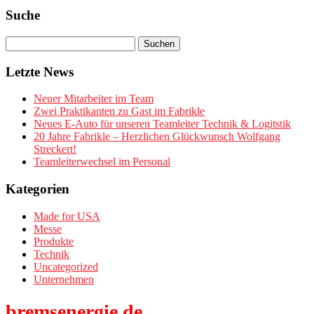
Suche
Letzte News
Neuer Mitarbeiter im Team
Zwei Praktikanten zu Gast im Fabrikle
Neues E-Auto für unseren Teamleiter Technik & Logitstik
20 Jahre Fabrikle – Herzlichen Glückwunsch Wolfgang
Streckert!
Teamleiterwechsel im Personal
Kategorien
Made for USA
Messe
Produkte
Technik
Uncategorized
Unternehmen
bremsenergie.de