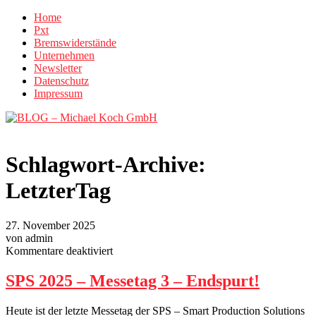
Home
Pxt
Bremswiderstände
Unternehmen
Newsletter
Datenschutz
Impressum
Schlagwort-Archive:
LetzterTag
27. November 2025
von admin
für
Kommentare deaktiviert
SPS
2025
SPS 2025 – Messetag 3 – Endspurt!
–
Messetag
Heute ist der letzte Messetag der SPS – Smart Production Solutions
3