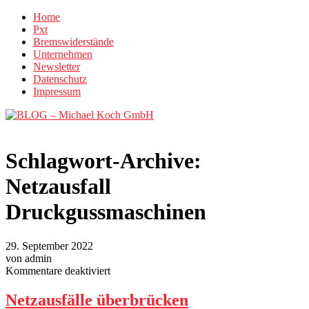
Home
Pxt
Bremswiderstände
Unternehmen
Newsletter
Datenschutz
Impressum
Schlagwort-Archive:
Netzausfall
Druckgussmaschinen
29. September 2022
von admin
für
Kommentare deaktiviert
Netzausfälle
überbrücken
Netzausfälle überbrücken