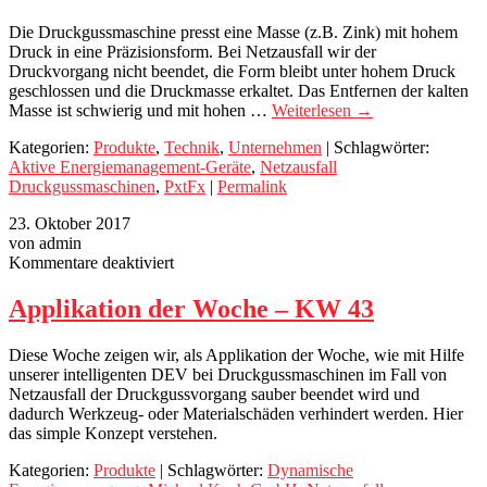
Die Druckgussmaschine presst eine Masse (z.B. Zink) mit hohem
Druck in eine Präzisionsform. Bei Netzausfall wir der
Druckvorgang nicht beendet, die Form bleibt unter hohem Druck
geschlossen und die Druckmasse erkaltet. Das Entfernen der kalten
Masse ist schwierig und mit hohen …
Weiterlesen
→
Kategorien:
Produkte
,
Technik
,
Unternehmen
| Schlagwörter:
Aktive Energiemanagement-Geräte
,
Netzausfall
Druckgussmaschinen
,
PxtFx
|
Permalink
23. Oktober 2017
von admin
für
Kommentare deaktiviert
Applikation
der
Applikation der Woche – KW 43
Woche
–
Diese Woche zeigen wir, als Applikation der Woche, wie mit Hilfe
KW
unserer intelligenten DEV bei Druckgussmaschinen im Fall von
43
Netzausfall der Druckgussvorgang sauber beendet wird und
dadurch Werkzeug- oder Materialschäden verhindert werden. Hier
das simple Konzept verstehen.
Kategorien:
Produkte
| Schlagwörter:
Dynamische