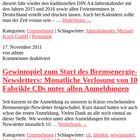
diesem Jahr wieder den traditionellen DIN A4-Jahreskalender mit
den Jahren 2015 und 2016 sowie allen Ferienterminen in
Deutschland erstellt und drucken lassen. Auch bei Kalendern sollte
man der Zeit voraus sein – …
Weiterlesen
→
Kategorien:
Unternehmen
| Schlagwörter:
Jahreskalender
,
Michael
Koch GmbH
|
Permalink
17. November 2011
von admin
für
Kommentare deaktiviert
Gewinnspiel
zum
Gewinnspiel zum Start des Bremsenergie-
Start
Newsletters: Monatliche Verlosung von 10
des
Bremsenergie-
Fabrikle CDs unter allen Anmeldungen
Newsletters:
Monatliche
Seit kurzem ist die Anmeldung zu unserem in Kürze erscheinenden
Verlosung
Bremsenergie-Newsletter freigeschaltet. Kurz darauf hatten wir auch
von
schon die ersten Anmeldung. Vielen Dank an alle noch einmal an
10
dieser Stelle. Wir werden unter allen Anmeldungen für unseren
Fabrikle
Newsletter monatlich 10 …
Weiterlesen
→
CDs
unter
Kategorien:
Unternehmen
| Schlagwörter:
cd
,
fabrikle
,
gewinnspiel
,
allen