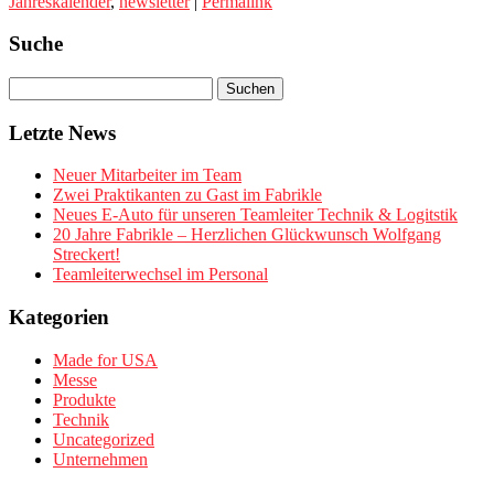
Jahreskalender
,
newsletter
|
Permalink
Anmeldungen
Suche
Letzte News
Neuer Mitarbeiter im Team
Zwei Praktikanten zu Gast im Fabrikle
Neues E-Auto für unseren Teamleiter Technik & Logitstik
20 Jahre Fabrikle – Herzlichen Glückwunsch Wolfgang
Streckert!
Teamleiterwechsel im Personal
Kategorien
Made for USA
Messe
Produkte
Technik
Uncategorized
Unternehmen