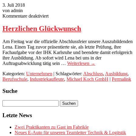
3. Juli 2018
von admin
für
Kommentare deaktiviert
Herzlichen
Glückwunsch
Herzlichen Glückwunsch
Am Freitag war die offizielle Abschlussfeier unsere Auszubildenden
Lena. Einen Tag zuvor präsentierte sie, als letzte Prüfung, ihre
Fachaufgabe vor der IHK Karlsruhe und beendete damit erfolgreich
ihre Ausbildung. Ab sofort wird Lena bei uns in der
Auftragsabwicklung tätig sein …
Weiterlesen
→
Kategorien:
Unternehmen
| Schlagwörter:
Abschluss
,
Ausbildung
,
Berufsschule
,
Industriekaufleute
,
Michael Koch GmbH
|
Permalink
Suche
Letzte News
Zwei Praktikanten zu Gast im Fabrikle
Neues E-Auto für unseren Teamleiter Technik & Logitstik