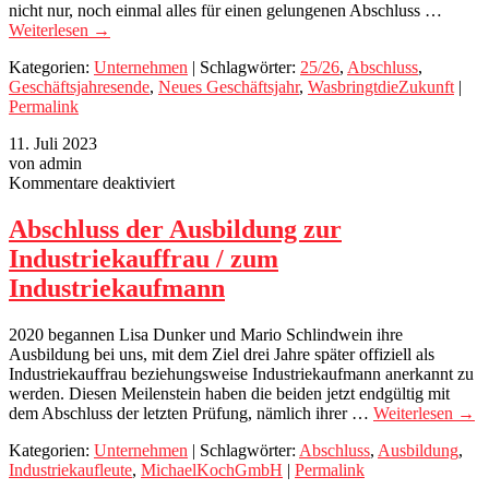
nicht nur, noch einmal alles für einen gelungenen Abschluss …
Weiterlesen
→
Kategorien:
Unternehmen
| Schlagwörter:
25/26
,
Abschluss
,
Geschäftsjahresende
,
Neues Geschäftsjahr
,
WasbringtdieZukunft
|
Permalink
11. Juli 2023
von admin
für
Kommentare deaktiviert
Abschluss
der
Abschluss der Ausbildung zur
Ausbildung
Industriekauffrau / zum
zur
Industriekauffrau
Industriekaufmann
/
zum
2020 begannen Lisa Dunker und Mario Schlindwein ihre
Industriekaufmann
Ausbildung bei uns, mit dem Ziel drei Jahre später offiziell als
Industriekauffrau beziehungsweise Industriekaufmann anerkannt zu
werden. Diesen Meilenstein haben die beiden jetzt endgültig mit
dem Abschluss der letzten Prüfung, nämlich ihrer …
Weiterlesen
→
Kategorien:
Unternehmen
| Schlagwörter:
Abschluss
,
Ausbildung
,
Industriekaufleute
,
MichaelKochGmbH
|
Permalink