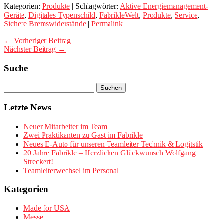
Kategorien:
Produkte
| Schlagwörter:
Aktive Energiemanagement-
Geräte
,
Digitales Typenschild
,
FabrikleWelt
,
Produkte
,
Service
,
Sichere Bremswiderstände
|
Permalink
← Vorheriger Beitrag
Nächster Beitrag →
Suche
Letzte News
Neuer Mitarbeiter im Team
Zwei Praktikanten zu Gast im Fabrikle
Neues E-Auto für unseren Teamleiter Technik & Logitstik
20 Jahre Fabrikle – Herzlichen Glückwunsch Wolfgang
Streckert!
Teamleiterwechsel im Personal
Kategorien
Made for USA
Messe