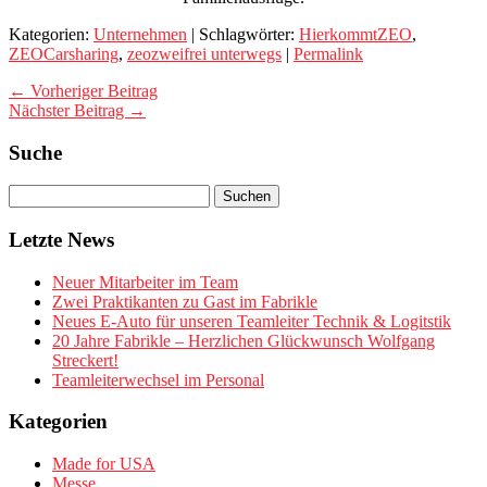
Kategorien:
Unternehmen
| Schlagwörter:
HierkommtZEO
,
ZEOCarsharing
,
zeozweifrei unterwegs
|
Permalink
← Vorheriger Beitrag
Nächster Beitrag →
Suche
Letzte News
Neuer Mitarbeiter im Team
Zwei Praktikanten zu Gast im Fabrikle
Neues E-Auto für unseren Teamleiter Technik & Logitstik
20 Jahre Fabrikle – Herzlichen Glückwunsch Wolfgang
Streckert!
Teamleiterwechsel im Personal
Kategorien
Made for USA
Messe