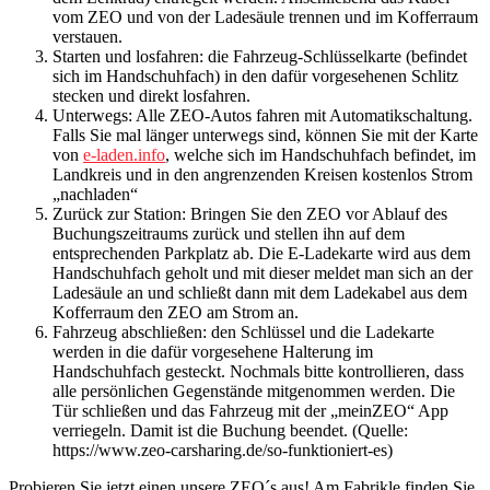
vom ZEO und von der Ladesäule trennen und im Kofferraum
verstauen.
Starten und losfahren: die Fahrzeug-Schlüsselkarte (befindet
sich im Handschuhfach) in den dafür vorgesehenen Schlitz
stecken und direkt losfahren.
Unterwegs: Alle ZEO-Autos fahren mit Automatikschaltung.
Falls Sie mal länger unterwegs sind, können Sie mit der Karte
von
e-laden.info
, welche sich im Handschuhfach befindet, im
Landkreis und in den angrenzenden Kreisen kostenlos Strom
„nachladen“
Zurück zur Station: Bringen Sie den ZEO vor Ablauf des
Buchungszeitraums zurück und stellen ihn auf dem
entsprechenden Parkplatz ab. Die E-Ladekarte wird aus dem
Handschuhfach geholt und mit dieser meldet man sich an der
Ladesäule an und schließt dann mit dem Ladekabel aus dem
Kofferraum den ZEO am Strom an.
Fahrzeug abschließen: den Schlüssel und die Ladekarte
werden in die dafür vorgesehene Halterung im
Handschuhfach gesteckt. Nochmals bitte kontrollieren, dass
alle persönlichen Gegenstände mitgenommen werden. Die
Tür schließen und das Fahrzeug mit der „meinZEO“ App
verriegeln. Damit ist die Buchung beendet. (Quelle:
https://www.zeo-carsharing.de/so-funktioniert-es)
Probieren Sie jetzt einen unsere ZEO´s aus! Am Fabrikle finden Sie