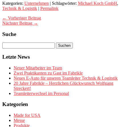
Kategorien:
Unternehmen
| Schlagwörter:
Michael Koch GmbH
,
Technik & Logistik
|
Permalink
← Vorheriger Beitrag
Nächster Beitrag →
Suche
Letzte News
Neuer Mitarbeiter im Team
Zwei Praktikanten zu Gast im Fabrikle
Neues E-Auto für unseren Teamleiter Technik & Logitstik
20 Jahre Fabrikle – Herzlichen Glückwunsch Wolfgang
Streckert!
Teamleiterwechsel im Personal
Kategorien
Made for USA
Messe
Produkte