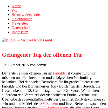
Home
Pxt
Bremswiderstände
Unternehmen
Newsletter
Datenschutz
Impressum
Gelungener Tag der offenen Tür
12. Oktober 2015
von admin
Der erste Tag der offenen Tür im
Fabrikle
ist vorüber und wir
möchten uns für einen tollen und erfolgreichen Nachmittag
bedanken. Bei den vielen Besuchern für Ihr großes Interesse am
Fabrikle und bei Bürgermeister Tony Löffler für den Besuch, die
Geschenke zum 18. Geburtstag und sein Grußwort. Wir danken
außerdem den Vertretern der vier örtlichen Fußballvereine, zur
Übergabe des Jugendfußballhefts der Saison 2015/16 gekommen zu
sein und den Mädels des
SV Zeutern
und ihren Betreuern sowie den
jungen Damen von den
UFO-Volleyballern
, die alle unser Logo