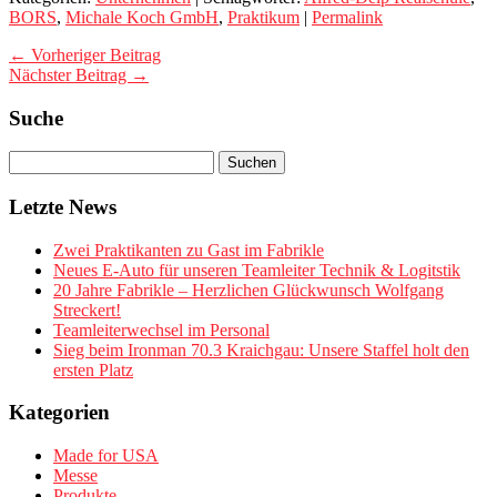
BORS
,
Michale Koch GmbH
,
Praktikum
|
Permalink
← Vorheriger Beitrag
Nächster Beitrag →
Suche
Letzte News
Zwei Praktikanten zu Gast im Fabrikle
Neues E-Auto für unseren Teamleiter Technik & Logitstik
20 Jahre Fabrikle – Herzlichen Glückwunsch Wolfgang
Streckert!
Teamleiterwechsel im Personal
Sieg beim Ironman 70.3 Kraichgau: Unsere Staffel holt den
ersten Platz
Kategorien
Made for USA
Messe
Produkte