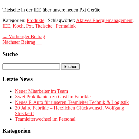
Titelseite in der IEE über unsere neuen Pxt Geräte
Kategorien:
Produkte
| Schlagwörter:
Aktives Energiemanagement
,
IEE
,
Koch
,
Pxt
,
Titelseite
|
Permalink
← Vorheriger Beitrag
Nächster Beitrag →
Suche
Letzte News
Neuer Mitarbeiter im Team
Zwei Praktikanten zu Gast im Fabrikle
Neues E-Auto für unseren Teamleiter Technik & Logitstik
20 Jahre Fabrikle – Herzlichen Glückwunsch Wolfgang
Streckert!
Teamleiterwechsel im Personal
Kategorien