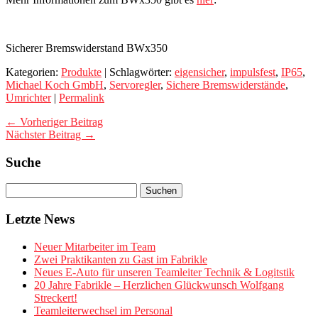
Sicherer Bremswiderstand BWx350
Kategorien:
Produkte
| Schlagwörter:
eigensicher
,
impulsfest
,
IP65
,
Michael Koch GmbH
,
Servoregler
,
Sichere Bremswiderstände
,
Umrichter
|
Permalink
← Vorheriger Beitrag
Nächster Beitrag →
Suche
Letzte News
Neuer Mitarbeiter im Team
Zwei Praktikanten zu Gast im Fabrikle
Neues E-Auto für unseren Teamleiter Technik & Logitstik
20 Jahre Fabrikle – Herzlichen Glückwunsch Wolfgang
Streckert!
Teamleiterwechsel im Personal