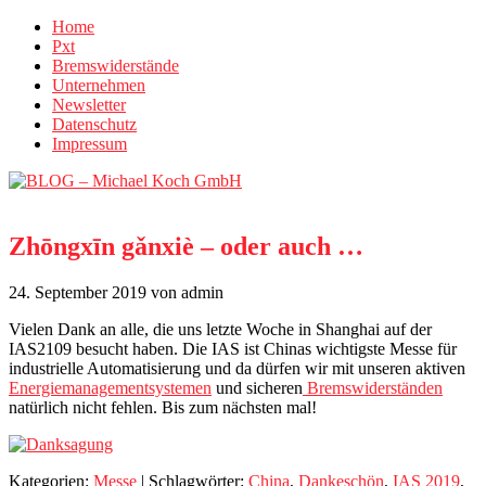
Home
Pxt
Bremswiderstände
Unternehmen
Newsletter
Datenschutz
Impressum
Zhōngxīn gǎnxiè – oder auch …
24. September 2019
von admin
Vielen Dank an alle, die uns letzte Woche in Shanghai auf der
IAS2109 besucht haben. Die IAS ist Chinas wichtigste Messe für
industrielle Automatisierung und da dürfen wir mit unseren aktiven
Energiemanagementsystemen
und sicheren
Bremswiderständen
natürlich nicht fehlen. Bis zum nächsten mal!
Kategorien:
Messe
| Schlagwörter:
China
,
Dankeschön
,
IAS 2019
,