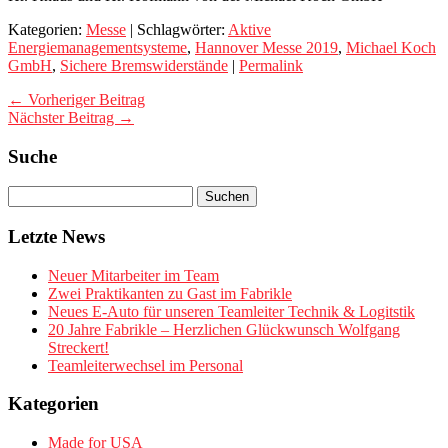
Kategorien:
Messe
| Schlagwörter:
Aktive
Energiemanagementsysteme
,
Hannover Messe 2019
,
Michael Koch
GmbH
,
Sichere Bremswiderstände
|
Permalink
← Vorheriger Beitrag
Nächster Beitrag →
Suche
Letzte News
Neuer Mitarbeiter im Team
Zwei Praktikanten zu Gast im Fabrikle
Neues E-Auto für unseren Teamleiter Technik & Logitstik
20 Jahre Fabrikle – Herzlichen Glückwunsch Wolfgang
Streckert!
Teamleiterwechsel im Personal
Kategorien
Made for USA