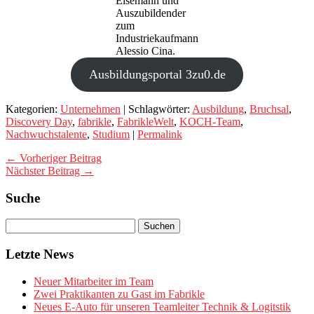
Eisemann und
Auszubildender
zum
Industriekaufmann
Alessio Cina.
Ausbildungsportal 3zu0.de
Kategorien:
Unternehmen
| Schlagwörter:
Ausbildung
,
Bruchsal
,
Discovery Day
,
fabrikle
,
FabrikleWelt
,
KOCH-Team
,
Nachwuchstalente
,
Studium
|
Permalink
← Vorheriger Beitrag
Nächster Beitrag →
Suche
Letzte News
Neuer Mitarbeiter im Team
Zwei Praktikanten zu Gast im Fabrikle
Neues E-Auto für unseren Teamleiter Technik & Logitstik