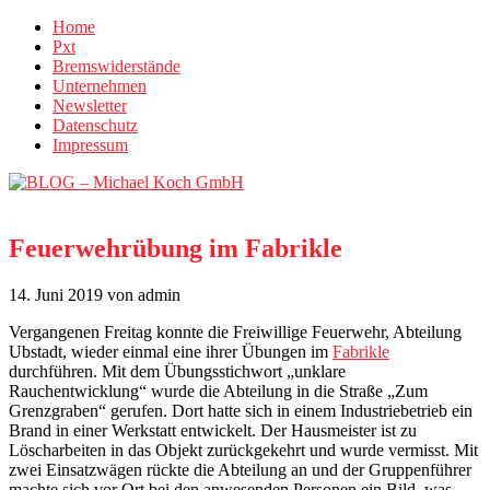
Home
Pxt
Bremswiderstände
Unternehmen
Newsletter
Datenschutz
Impressum
Feuerwehrübung im Fabrikle
14. Juni 2019
von admin
Vergangenen Freitag konnte die Freiwillige Feuerwehr, Abteilung
Ubstadt, wieder einmal eine ihrer Übungen im
Fabrikle
durchführen. Mit dem Übungsstichwort „unklare
Rauchentwicklung“ wurde die Abteilung in die Straße „Zum
Grenzgraben“ gerufen. Dort hatte sich in einem Industriebetrieb ein
Brand in einer Werkstatt entwickelt. Der Hausmeister ist zu
Löscharbeiten in das Objekt zurückgekehrt und wurde vermisst. Mit
zwei Einsatzwägen rückte die Abteilung an und der Gruppenführer
machte sich vor Ort bei den anwesenden Personen ein Bild, was