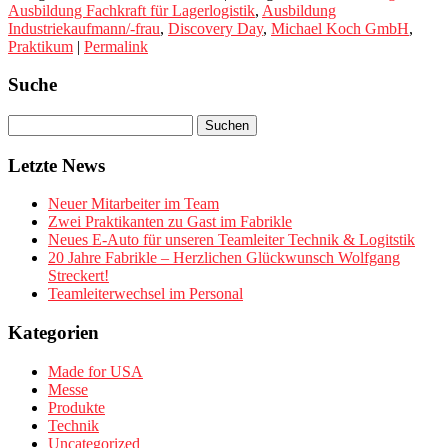
Ausbildung Fachkraft für Lagerlogistik
,
Ausbildung
Industriekaufmann/-frau
,
Discovery Day
,
Michael Koch GmbH
,
Praktikum
|
Permalink
Suche
Letzte News
Neuer Mitarbeiter im Team
Zwei Praktikanten zu Gast im Fabrikle
Neues E-Auto für unseren Teamleiter Technik & Logitstik
20 Jahre Fabrikle – Herzlichen Glückwunsch Wolfgang
Streckert!
Teamleiterwechsel im Personal
Kategorien
Made for USA
Messe
Produkte
Technik
Uncategorized