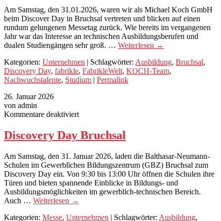
wir
Am Samstag, den 31.01.2026, waren wir als Michael Koch GmbH
waren
beim Discover Day in Bruchsal vertreten und blicken auf einen
dabei!
rundum gelungenen Messetag zurück. Wie bereits im vergangenen
Jahr war das Interesse an technischen Ausbildungsberufen und
dualen Studiengängen sehr groß. …
Weiterlesen
→
Kategorien:
Unternehmen
| Schlagwörter:
Ausbildung
,
Bruchsal
,
Discovery Day
,
fabrikle
,
FabrikleWelt
,
KOCH-Team
,
Nachwuchstalente
,
Studium
|
Permalink
26. Januar 2026
von admin
für
Kommentare deaktiviert
Discovery
Day
Discovery Day Bruchsal
Bruchsal
Am Samstag, den 31. Januar 2026, laden die Balthasar-Neumann-
Schulen im Gewerblichen Bildungszentrum (GBZ) Bruchsal zum
Discovery Day ein. Von 9:30 bis 13:00 Uhr öffnen die Schulen ihre
Türen und bieten spannende Einblicke in Bildungs- und
Ausbildungsmöglichkeiten im gewerblich-technischen Bereich.
Auch …
Weiterlesen
→
Kategorien:
Messe
,
Unternehmen
| Schlagwörter:
Ausbildung
,