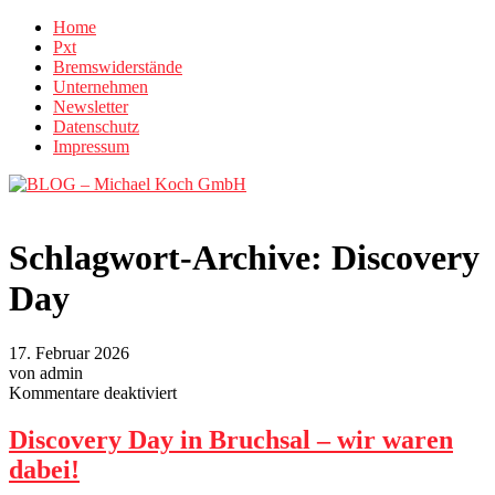
Home
Pxt
Bremswiderstände
Unternehmen
Newsletter
Datenschutz
Impressum
Schlagwort-Archive:
Discovery
Day
17. Februar 2026
von admin
für
Kommentare deaktiviert
Discovery
Day
Discovery Day in Bruchsal – wir waren
in
dabei!
Bruchsal
–