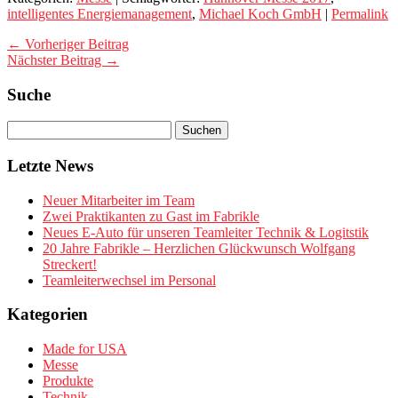
intelligentes Energiemanagement
,
Michael Koch GmbH
|
Permalink
← Vorheriger Beitrag
Nächster Beitrag →
Suche
Letzte News
Neuer Mitarbeiter im Team
Zwei Praktikanten zu Gast im Fabrikle
Neues E-Auto für unseren Teamleiter Technik & Logitstik
20 Jahre Fabrikle – Herzlichen Glückwunsch Wolfgang
Streckert!
Teamleiterwechsel im Personal
Kategorien
Made for USA
Messe
Produkte
Technik