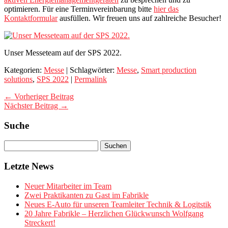
optimieren. Für eine Terminvereinbarung bitte
hier das
Kontaktformular
ausfüllen. Wir freuen uns auf zahlreiche Besucher!
Unser Messeteam auf der SPS 2022.
Kategorien:
Messe
| Schlagwörter:
Messe
,
Smart production
solutions
,
SPS 2022
|
Permalink
← Vorheriger Beitrag
Nächster Beitrag →
Suche
Letzte News
Neuer Mitarbeiter im Team
Zwei Praktikanten zu Gast im Fabrikle
Neues E-Auto für unseren Teamleiter Technik & Logitstik
20 Jahre Fabrikle – Herzlichen Glückwunsch Wolfgang
Streckert!